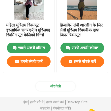
महिला मुस्लिम स्विमसूट
हिजाबिस लंबी आस्तीन के लिए
इस्लामिक सनस्क्रीन मुस्लिमह
लेडी मुस्लिम स्विमवीयर हाफ
स्विमिंग सूट केलिको गिन्नी
जिपर स्विमसूट
सबसे अच्छी कीमत
सबसे अच्छी कीमत
हमसे संपर्क करें
हमसे संपर्क करें
और देखो
होम
हमारे बारे में
हमसे संपर्क करें
Desktop Site
साइटमैप
गोपनीयता नीति