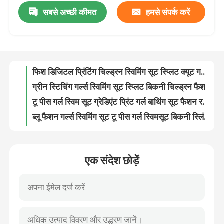
सबसे अच्छी कीमत
हमसे संपर्क करें
फिश डिजिटल प्रिंटिंग चिल्ड्रन स्विमिंग सूट स्प्लिट क्यूट गर्ल स्विमसूट बिकनी
ग्रीन स्टिचिंग गर्ल्स स्विमिंग सूट स्प्लिट बिकनी चिल्ड्रन फैशन स्विमसूट
वीआर दिखाएँ
टू पीस गर्ल स्विम सूट ग्रेडिएंट प्रिंट गर्ल बाथिंग सूट फैशन रफल्ड बिकिनी
ब्लू फैशन गर्ल्स स्विमिंग सूट टू पीस गर्ल स्विमसूट बिकनी स्लिंग प्रिंटेड बीच
हमारे बारे में
छोटी लड़कियों का स्विमसूट स्प्लिट व्हाइट प्रिंटेड टू पीस गर्ल स्विमसूट लेस डेकोरेशन स्विमसूट
प्रिंटेड स्प्लिट गर्ल्स स्विमिंग सूट वन शोल्डर स्विमसूट बिग चिल्ड्रन स्विमसूट
फैक्टरी यात्रा
स्प्लिट गर्ल्स स्विमिंग सूट पिंक प्रिंटेड चिल्ड्रन स्विमसूट लेस शॉल थ्री पीस बिकिनी
स्विमिंग कैप के साथ स्प्लिट ब्लू बॉय स्विमसूट स्टूडेंट कंजरवेटिव समर किड्स स्विमसूट
गुणवत्ता नियंत्रण
स्विमिंग कैप के साथ समर बिग बॉय स्विमसूट स्प्लिट डिजिटल प्रिंटिंग सिंपल चिल्ड्रन स्विमसूट
कलर मैचिंग बॉयज़ स्विमवीयर सेट प्रिंटिंग कैप शॉर्ट स्लीव चिल्ड्रन स्विमसूट
हमसे संपर्क करें
एक संदेश छोड़ें
धीरे-धीरे नीला 3PCS स्विमवियर सेट बॉय स्प्लिट लाइवली आउटडोर लॉन्ग स्लीव बॉयज़ स्विमवियर
3-13 साल के लड़के स्विमवीयर लंबी बाजू की सुंदर बच्चों की डाइविंग सूट सेट करते हैं
समाचार
ब्लू कलर मैचिंग स्प्लिट बॉय स्विमसूट समर स्टूडेंट सूट बच्चों का स्विमसूट
प्रिंटिंग बॉयज़ स्विमवियर सेट वन पीस बॉय स्विमसूट स्प्लिसिंग हॉट स्प्रिंग ज़िपर
सभी मामलों
लेस मेश लेडीज़ सेक्सी लॉन्जरी सेट पर्सपेक्टिव सेडक्शन थ्री पीस अंडरवियर